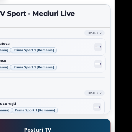
 Sport - Meciuri Live
TOATE: 2
aiova
–
ania]
Prima Sport 1 [Romania]
mso
–
ania]
Prima Sport 1 [Romania]
TOATE: 2
ucurești
–
mania]
Prima Sport 1 [Romania]
gh
Wrexham
vs
–
mania]
Posturi TV