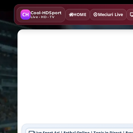
Cool-HDSport
CH
HOME
Meciuri Live
Live • HD • TV
Live Sport Azi | Fotbal Online | Tenis in Direct | 