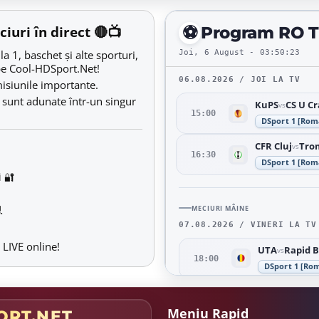
⚽
iuri în direct 🔴📺
Program RO TV
Joi, 6 August - 03:50:24
a 1, baschet și alte sporturi,
 pe Cool-HDSport.Net!
06.08.2026 / JOI LA TV
misiunile importante.
 sunt adunate într-un singur
KuPS
CS U Cr
vs
15:00
DSport 1 [Rom
CFR Cluj
Tro
vs
16:30
DSport 1 [Rom
i 🔐

MECIURI MÂINE
07.08.2026 / VINERI LA TV
 LIVE online!
UTA
Rapid B
vs
18:00
DSport 1 [Ro
Middlesbrou
19:00
DSport 3 [Ro
Meniu Rapid
RT.NET