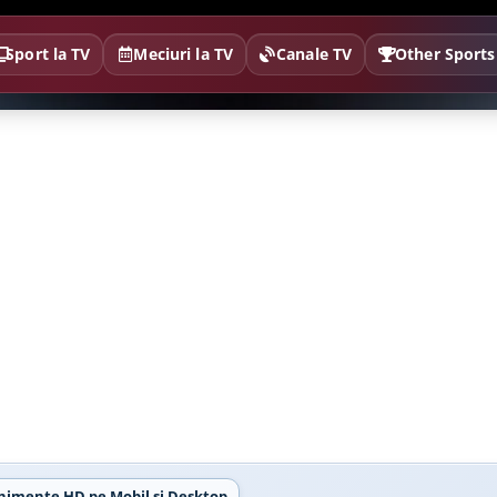
Sport la TV
Meciuri la TV
Canale TV
Other Sports
Evenimente HD pe Mobil si Desktop