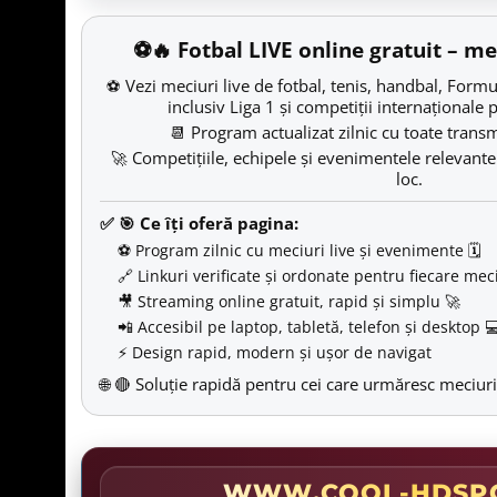
⚽🔥 Fotbal LIVE online gratuit – mec
⚽ Vezi meciuri live de fotbal, tenis, handbal, Formul
inclusiv Liga 1 și competiții internaționale
📆 Program actualizat zilnic cu toate trans
🚀 Competițiile, echipele și evenimentele relevante
loc.
✅ 🎯
Ce îți oferă pagina:
⚽ Program zilnic cu meciuri live și evenimente 🗓️
🔗 Linkuri verificate și ordonate pentru fiecare mec
🎥 Streaming online gratuit, rapid și simplu 🚀
📲 Accesibil pe laptop, tabletă, telefon și desktop 
⚡ Design rapid, modern și ușor de navigat
🌐 🔴 Soluție rapidă pentru cei care urmăresc meciuri
WWW.COOL-HDSPO