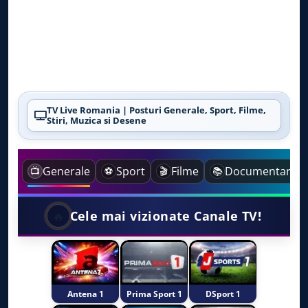
TV Live Romania | Posturi Generale, Sport, Filme,
Stiri, Muzica si Desene
Generale
Sport
Filme
Documentare
📺
⚽
🎬
📚
🔥
Cele mai vizionate Canale TV!
Antena 1
Prima Sport 1
DSport 1