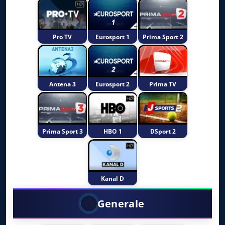
Pro TV
Eurosport 1
Prima Sport 2
Antena 3
Eurosport 2
Prima TV
Prima Sport 3
HBO 1
DSport 2
Kanal D
Generale
📺