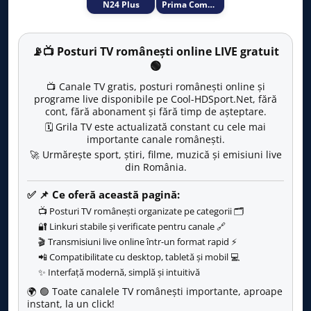
N24 Plus
Prima Comedy
📡📺 Posturi TV românești online LIVE gratuit
🟢
📺 Canale TV gratis, posturi românești online și
programe live disponibile pe Cool-HDSport.Net, fără
cont, fără abonament și fără timp de așteptare.
🗓️ Grila TV este actualizată constant cu cele mai
importante canale românești.
🚀 Urmărește sport, știri, filme, muzică și emisiuni live
din România.
✅ 📌
Ce oferă această pagină:
📺 Posturi TV românești organizate pe categorii 🗂️
🔐 Linkuri stabile și verificate pentru canale 🔗
🎬 Transmisiuni live online într-un format rapid ⚡
📲 Compatibilitate cu desktop, tabletă și mobil 💻
✨ Interfață modernă, simplă și intuitivă
🌍 🟢 Toate canalele TV românești importante, aproape
instant, la un click!