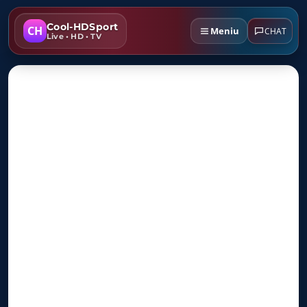
Cool-HDSport
CH
Meniu
CHAT
Live • HD • TV