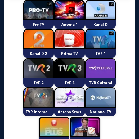
Pro TV
Antena 1
Kanal D
Kanal D 2
Prima TV
TVR 1
TVR 2
TVR 3
TVR Cultural
TVR International
Antena Stars
National TV