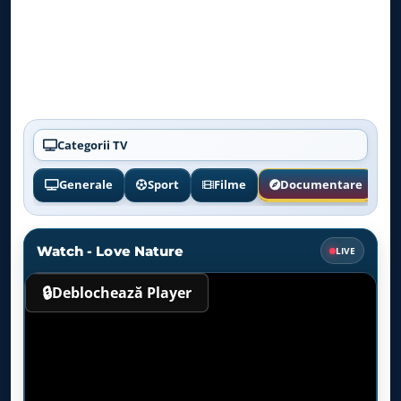
Categorii TV
Generale
Sport
Filme
Documentare
Watch - Love Nature
LIVE
🔒
Deblochează Player