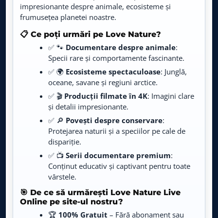
impresionante despre animale, ecosisteme și
Love Nature
frumusețea planetei noastre.
LIVE
Live TV
📋 Ce poți urmări pe Love Nature?
✅ 🐾
Documentare despre animale
:
Fastion TV
LIVE
Live TV
Specii rare și comportamente fascinante.
✅ 🌍
Ecosisteme spectaculoase
: Junglă,
Agro TV
oceane, savane și regiuni arctice.
LIVE
Live TV
✅ 🎬
Producții filmate în 4K
: Imagini clare
și detalii impresionante.
Animal Planet
LIVE
✅ 🔎
Povești despre conservare
:
Live TV
Protejarea naturii și a speciilor pe cale de
dispariție.
Cinethronix
LIVE
✅ 📺
Serii documentare premium
:
Live TV
Conținut educativ și captivant pentru toate
vârstele.
E-Entertainment
LIVE
Live TV
🎯 De ce să urmărești Love Nature Live
Online pe site-ul nostru?
Prima History
🏆
100% Gratuit
– Fără abonament sau
LIVE