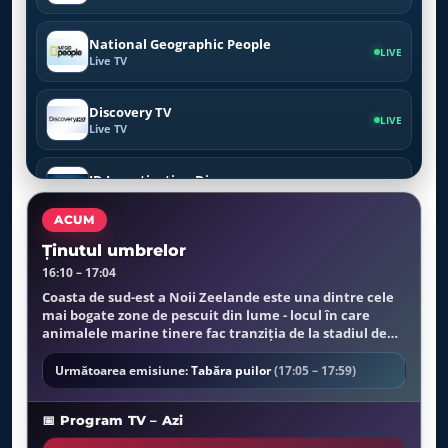
National Geographic People
LIVE
Live TV
Discovery TV
LIVE
Live TV
ID Investigation Disovery
LIVE
Live TV
ACUM
Crime Investigation TV
Ținutul umbrelor
LIVE
Live TV
16:10 – 17:04
Coasta de sud-est a Noii Zeelande este una dintre cele
mai bogate zone de pescuit din lume - locul în care
Viasat Nature
LIVE
animalele marine tinere fac tranziția de la stadiul de
Live TV
novice la cel de adult independent. Balenele, delfinii și
focile tinere învață să vâneze, învață regulile societății
Următoarea emisiune:
Tabăra puilor
(17:05 – 17:59)
Viasat History
sau pornesc în propriile lor aventuri.
LIVE
Live TV
📅 Program TV – Azi