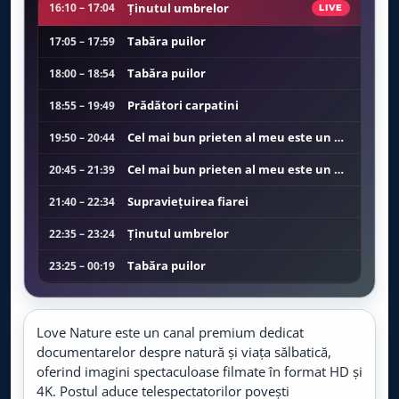
Viasat Explorer
Ținutul umbrelor
16:10 – 17:04
LIVE
LIVE
Live TV
Tabăra puilor
17:05 – 17:59
CBS Reality
LIVE
Tabăra puilor
18:00 – 18:54
Live TV
Prădători carpatini
18:55 – 19:49
BBC Earth
LIVE
Cel mai bun prieten al meu este un animal
19:50 – 20:44
Live TV
Cel mai bun prieten al meu este un animal
20:45 – 21:39
TLC
LIVE
Live TV
Supraviețuirea fiarei
21:40 – 22:34
Ținutul umbrelor
22:35 – 23:24
TV Paprika
LIVE
Live TV
Tabăra puilor
23:25 – 00:19
Tabăra puilor
00:20 – 01:14
Food Network
LIVE
Live TV
Jurnalul unei albine
01:15 – 02:09
Love Nature este un canal premium dedicat
documentarelor despre natură și viața sălbatică,
Cel mai bun prieten al meu este un animal
02:10 – 03:04
Prima World
oferind imagini spectaculoase filmate în format HD și
LIVE
Live TV
4K. Postul aduce telespectatorilor povești
Cel mai bun prieten al meu este un animal
03:05 – 03:59