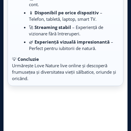
Live TV
cont.
📱
Disponibil pe orice dispozitiv
–
Travel Mix
Telefon, tabletă, laptop, smart TV.
LIVE
Live TV
🚀
Streaming stabil
– Experiență de
vizionare fără întreruperi.
Fishing & Hunting
LIVE
🌿
Experiență vizuală impresionantă
–
Live TV
Perfect pentru iubitorii de natură.
HGTV
💡
Concluzie
LIVE
Live TV
Urmărește Love Nature live online și descoperă
frumusețea și diversitatea vieții sălbatice, oriunde și
Da Vinci Learning
oricând.
LIVE
Live TV