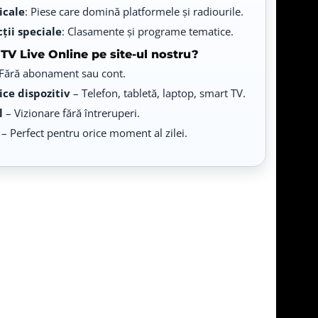
icale
: Piese care domină platformele și radiourile.
Taraf TV
LIVE
cții speciale
: Clasamente și programe tematice.
Live TV
TV Live Online pe site-ul nostru?
Balcan Music
Fără abonament sau cont.
LIVE
Live TV
ice dispozitiv
– Telefon, tabletă, laptop, smart TV.
l
– Vizionare fără întreruperi.
Favorit TV
LIVE
Live TV
– Perfect pentru orice moment al zilei.
Etno TV
LIVE
ucură-te de cele mai tari hituri și videoclipuri,
Live TV
TVR Folclor
LIVE
Live TV
Party Mix
LIVE
Live TV
Atomic TV
LIVE