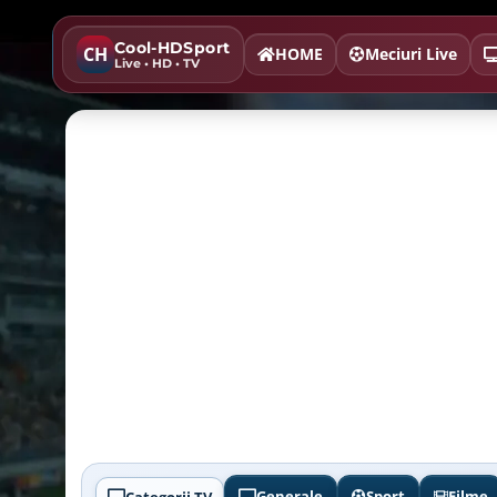
Cool-HDSport
CH
HOME
Meciuri Live
Live • HD • TV
Generale
Sport
Filme
Categorii TV