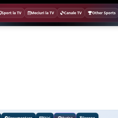
Sport la TV
Meciuri la TV
Canale TV
Other Sports
Documentare
Stiri
Muzica
Desene