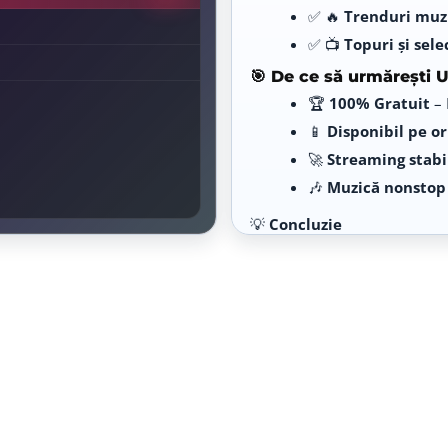
✅ 🔥
Trenduri muz
✅ 📺
Topuri și sele
🎯 De ce să urmărești U
🏆
100% Gratuit
– 
📱
Disponibil pe or
🚀
Streaming stabi
🎶
Muzică nonstop
💡
Concluzie
Urmărește UTV live online și b
oriunde și oricând.