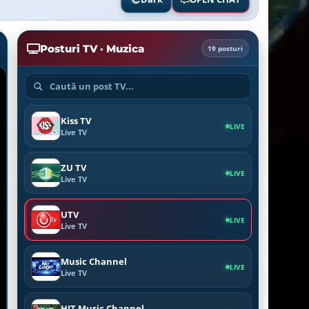
Posturi TV · Muzica
19 posturi
Kiss TV
LIVE
Live TV
ZU TV
LIVE
Live TV
UTV
LIVE
Live TV
Music Channel
LIVE
Live TV
HIT Music Channel