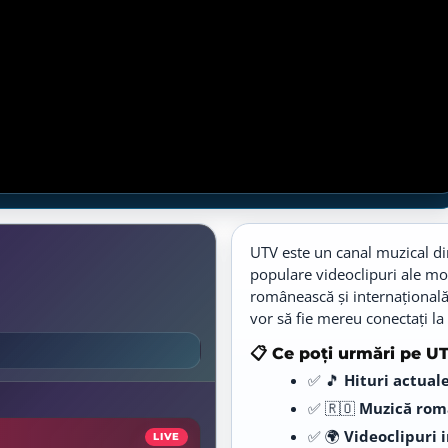
UTV este un canal muzical di
populare videoclipuri ale m
românească și internațională,
vor să fie mereu conectați la
📋 Ce poți urmări pe U
✅ 🎵
Hituri actual
✅ 🇷🇴
Muzică rom
✅ 🌍
Videoclipuri 
LIVE