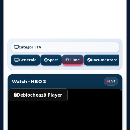
Categorii TV
Generale
Sport
Filme
Documentare
Watch - HBO 2
LIVE
🔒
Deblochează Player