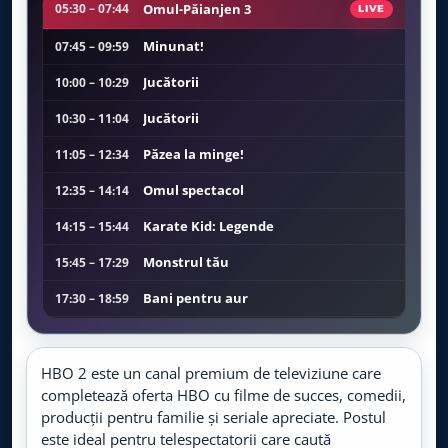
Acasa TV
Omul-Păianjen 3
05:30 – 07:44
LIVE
LIVE
Live TV
Minunat!
07:45 – 09:59
Acasa Gold
LIVE
Jucătorii
10:00 – 10:29
Live TV
Jucătorii
10:30 – 11:04
Film Cafe
LIVE
Păzea la minge!
11:05 – 12:34
Live TV
Omul spectacol
12:35 – 14:14
TV1000
LIVE
Live TV
Karate Kid: Legende
14:15 – 15:44
Monstrul tău
15:45 – 17:29
AMC
LIVE
Live TV
Bani pentru aur
17:30 – 18:59
N-am avut de ales
19:00 – 21:14
DIVA
LIVE
Live TV
Cățeaua-de-noapte
21:15 – 22:49
HBO 2 este un canal premium de televiziune care
completează oferta HBO cu filme de succes, comedii,
The Accountant: Cifre periculoase
22:50 – 00:54
AXN
producții pentru familie și seriale apreciate. Postul
LIVE
Live TV
este ideal pentru telespectatorii care caută
Nu!
00:55 – 02:59