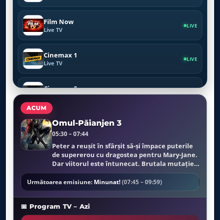
Film Now
LIVE
Live TV
Cinemax 1
LIVE
Live TV
Cinemax 2
LIVE
Live TV
ACUM
SkyShowtime 1
Omul-Păianjen 3
LIVE
Live TV
05:30 – 07:44
Peter a reuşit în sfârşit să-şi împace puterile
de supererou cu dragostea pentru Mary-Jane.
SkyShowtime 2
LIVE
Dar viitorul este întunecat. Brutala mutaţie a
Live TV
costumului său, care devine negru, îi schimbă
puterile şi personalitatea.
Următoarea emisiune:
Minunat!
(07:45 – 09:59)
Pro Cinema
LIVE
Live TV
📅 Program TV – Azi