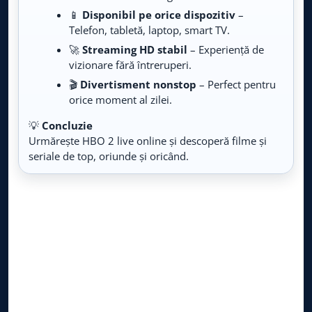
Live TV
📱
Disponibil pe orice dispozitiv
–
Telefon, tabletă, laptop, smart TV.
Warner TV
LIVE
🚀
Streaming HD stabil
– Experiență de
Live TV
vizionare fără întreruperi.
🎬
Divertisment nonstop
– Perfect pentru
BBC First
LIVE
orice moment al zilei.
Live TV
💡
Concluzie
Cinemaraton
Urmărește HBO 2 live online și descoperă filme și
LIVE
Live TV
seriale de top, oriunde și oricând.
FilmBox TV
LIVE
Live TV
Film Box Extra
LIVE
Live TV
Film Box Premium
LIVE
Live TV