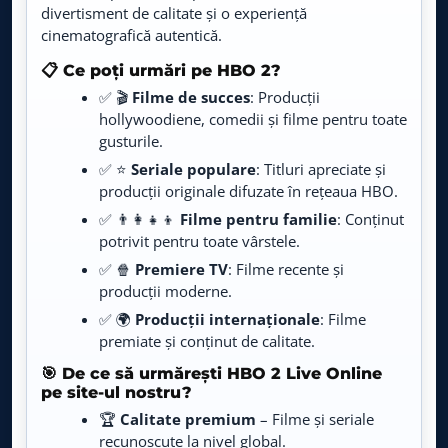
divertisment de calitate și o experiență
Sam Jay: Salută-mă sau împușcă-mă!
03:00 – 04:00
AXN Black
cinematografică autentică.
LIVE
Live TV
📋 Ce poți urmări pe HBO 2?
✅ 🎬
Filme de succes
: Producții
AXN White
LIVE
Live TV
hollywoodiene, comedii și filme pentru toate
gusturile.
AXN Spin
✅ ⭐
Seriale populare
: Titluri apreciate și
LIVE
Live TV
producții originale difuzate în rețeaua HBO.
✅ 👨‍👩‍👧‍👦
Filme pentru familie
: Conținut
Comedy Central
potrivit pentru toate vârstele.
LIVE
Live TV
✅ 🍿
Premiere TV
: Filme recente și
producții moderne.
Happy Channel
LIVE
✅ 🌍
Producții internaționale
: Filme
Live TV
premiate și conținut de calitate.
EPIC Drama
🎯 De ce să urmărești HBO 2 Live Online
LIVE
Live TV
pe site-ul nostru?
🏆
Calitate premium
– Filme și seriale
Bollywood TV
recunoscute la nivel global.
LIVE