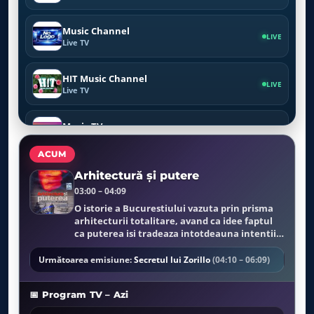
Music Channel
LIVE
Live TV
HIT Music Channel
LIVE
Live TV
Magic TV
LIVE
Live TV
ACUM
Rock TV
Arhitectură și putere
LIVE
Live TV
03:00 – 04:09
O istorie a Bucurestiului vazuta prin prisma
arhitecturii totalitare, avand ca idee faptul
Mooz TV
LIVE
ca puterea isi tradeaza intotdeauna intentiile
Live TV
prin arhitectura.
Următoarea emisiune:
Secretul lui Zorillo
(04:10 – 06:09)
Mooz Dance
LIVE
Live TV
📅 Program TV – Azi