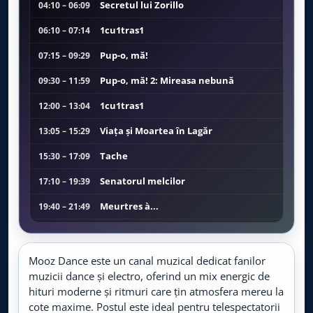
Mooz Hits
Secretul lui Zorillo
04:10 – 06:09
LIVE
Live TV
1cu1tras1
06:10 – 07:14
Impact TV
Pup-o, mă!
07:15 – 09:29
LIVE
Live TV
Pup-o, mă! 2: Mireasa nebună
09:30 – 11:59
Taraf TV
LIVE
1cu1tras1
12:00 – 13:04
Live TV
Viața și Moartea în Lagăr
13:05 – 15:29
Balcan Music
LIVE
Tache
15:30 – 17:09
Live TV
Senatorul melcilor
17:10 – 19:39
Favorit TV
LIVE
Live TV
Meurtres à...
19:40 – 21:49
Ea si cu mine
21:50 – 00:04
Etno TV
LIVE
Live TV
YouTube Bazaar
00:05 – 02:09
Mooz Dance este un canal muzical dedicat fanilor
muzicii dance și electro, oferind un mix energic de
Sibiu 825
02:10 – 02:59
TVR Folclor
hituri moderne și ritmuri care țin atmosfera mereu la
LIVE
Live TV
cote maxime. Postul este ideal pentru telespectatorii
Arhitectură și putere
03:00 – 04:09