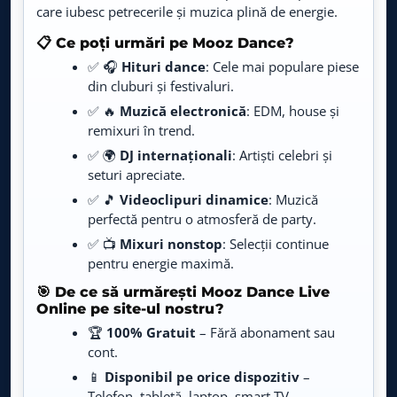
care iubesc petrecerile și muzica plină de energie.
Party Mix
LIVE
📋 Ce poți urmări pe Mooz Dance?
Live TV
✅ 🎧
Hituri dance
: Cele mai populare piese
din cluburi și festivaluri.
Atomic TV
LIVE
Live TV
✅ 🔥
Muzică electronică
: EDM, house și
remixuri în trend.
MTV
✅ 🌍
DJ internaționali
: Artiști celebri și
LIVE
Live TV
seturi apreciate.
✅ 🎵
Videoclipuri dinamice
: Muzică
perfectă pentru o atmosferă de party.
✅ 📺
Mixuri nonstop
: Selecții continue
pentru energie maximă.
🎯 De ce să urmărești Mooz Dance Live
Online pe site-ul nostru?
🏆
100% Gratuit
– Fără abonament sau
cont.
📱
Disponibil pe orice dispozitiv
–
Telefon, tabletă, laptop, smart TV.