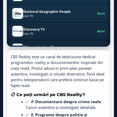
National Geographic People
LIVE
Live TV
Discovery TV
LIVE
Live TV
ID Investigation Disovery
LIVE
Live TV
CBS Reality este un canal de televiziune dedicat
programelor reality și documentarelor inspirate din
Crime Investigation TV
LIVE
viața reală. Postul aduce în prim-plan povești
Live TV
autentice, investigații și situații dramatice, fiind ideal
pentru telespectatorii care preferă conținut bazat pe
Viasat Nature
LIVE
fapte reale.
Live TV
📋 Ce poți urmări pe CBS Reality?
Viasat History
✅ 🔎
Documentare despre crime reale
:
LIVE
Live TV
Cazuri autentice și investigații detaliate.
✅ 👮
Programe despre poliție și