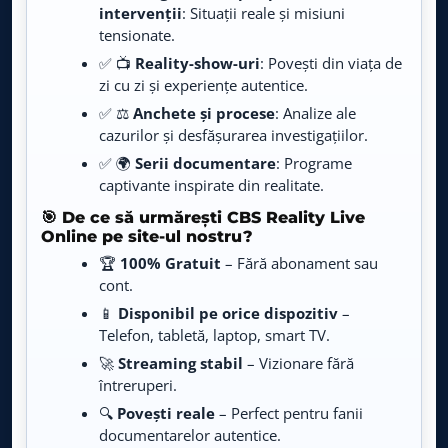
Viasat Explorer
intervenții
: Situații reale și misiuni
LIVE
Live TV
tensionate.
✅ 📺
Reality-show-uri
: Povești din viața de
CBS Reality
LIVE
zi cu zi și experiențe autentice.
Live TV
✅ ⚖️
Anchete și procese
: Analize ale
cazurilor și desfășurarea investigațiilor.
BBC Earth
LIVE
Live TV
✅ 🌍
Serii documentare
: Programe
captivante inspirate din realitate.
TLC
🎯 De ce să urmărești CBS Reality Live
LIVE
Live TV
Online pe site-ul nostru?
🏆
100% Gratuit
– Fără abonament sau
TV Paprika
cont.
LIVE
Live TV
📱
Disponibil pe orice dispozitiv
–
Telefon, tabletă, laptop, smart TV.
Food Network
LIVE
Live TV
🚀
Streaming stabil
– Vizionare fără
întreruperi.
Prima World
🔍
Povești reale
– Perfect pentru fanii
LIVE
Live TV
documentarelor autentice.