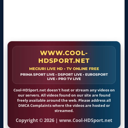
Live TV
Travel Mix
LIVE
Live TV
Fishing & Hunting
LIVE
Live TV
WWW.COOL-
HGTV
LIVE
HDSPORT.NET
Live TV
MECIURI LIVE HD • TV ONLINE FREE
PRIMA SPORT LIVE • DSPORT LIVE • EUROSPORT
Da Vinci Learning
LIVE
LIVE • PRO TV LIVE
Live TV
Cool-HDSport.net doesn't host or stream any videos on
our servers. All videos found on our site are found
freely available around the web. Please address all
DMCA Complaints where the videos are hosted or
streamed.
Copyright © 2026 | www.Cool-HDSport.net