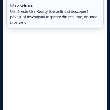
💡
Concluzie
Love Nature
LIVE
Urmărește CBS Reality live online și descoperă
Live TV
povești și investigații inspirate din realitate, oriunde
și oricând.
Fastion TV
LIVE
Live TV
Agro TV
LIVE
Live TV
Animal Planet
LIVE
Live TV
Cinethronix
LIVE
Live TV
E-Entertainment
LIVE
Live TV
Prima History
LIVE