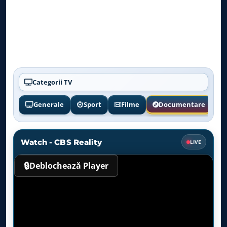
Categorii TV
Generale
Sport
Filme
Documentare
Watch - CBS Reality
LIVE
🔒
Deblochează Player