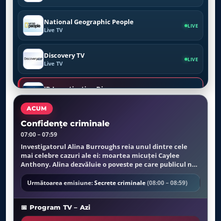
National Geographic People
LIVE
Live TV
Discovery TV
LIVE
Live TV
ID Investigation Disovery
LIVE
Live TV
ACUM
Crime Investigation TV
Confidențe criminale
LIVE
Live TV
07:00 – 07:59
Investigatorul Alina Burroughs reia unul dintre cele
mai celebre cazuri ale ei: moartea micuței Caylee
Viasat Nature
LIVE
Anthony. Alina dezvăluie o poveste pe care publicul nu
Live TV
o cunoaște.
Următoarea emisiune:
Secrete criminale
(08:00 – 08:59)
Viasat History
LIVE
Live TV
📅 Program TV – Azi