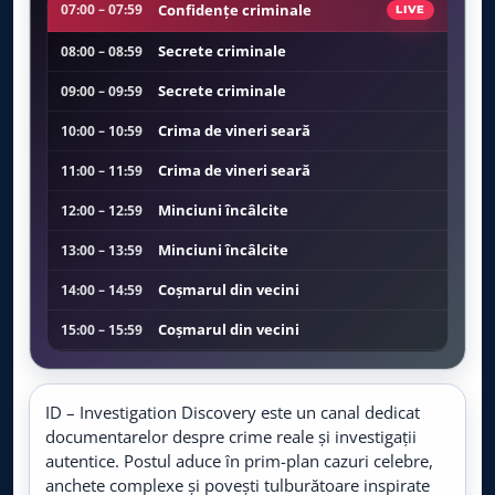
Viasat Explorer
Confidențe criminale
07:00 – 07:59
LIVE
LIVE
Live TV
Secrete criminale
08:00 – 08:59
CBS Reality
LIVE
Secrete criminale
09:00 – 09:59
Live TV
Crima de vineri seară
10:00 – 10:59
BBC Earth
LIVE
Crima de vineri seară
11:00 – 11:59
Live TV
Minciuni încâlcite
12:00 – 12:59
TLC
LIVE
Live TV
Minciuni încâlcite
13:00 – 13:59
Coşmarul din vecini
14:00 – 14:59
TV Paprika
LIVE
Live TV
Coşmarul din vecini
15:00 – 15:59
Criminalul de lângă mine
16:00 – 16:59
Food Network
LIVE
Live TV
Criminalul de lângă mine
17:00 – 17:59
ID – Investigation Discovery este un canal dedicat
documentarelor despre crime reale și investigații
Anchetele unei detective
18:00 – 18:59
Prima World
autentice. Postul aduce în prim-plan cazuri celebre,
LIVE
Live TV
anchete complexe și povești tulburătoare inspirate
Aaron Hernandez și crimele din Bristol
19:00 – 20:59