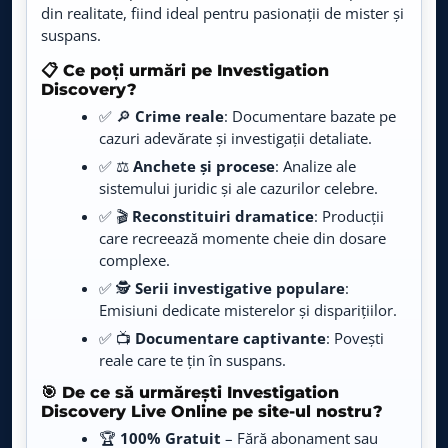
din realitate, fiind ideal pentru pasionații de mister și
Crime devastatoare
21:00 – 21:59
Love Nature
suspans.
LIVE
Live TV
Crime devastatoare
22:00 – 22:59
📋 Ce poți urmări pe Investigation
Discovery?
Fastion TV
Aaron Hernandez și crimele din Bristol
23:00 – 00:59
LIVE
✅ 🔎
Crime reale
: Documentare bazate pe
Live TV
cazuri adevărate și investigații detaliate.
Crime devastatoare
01:00 – 01:59
✅ ⚖️
Anchete și procese
: Analize ale
Agro TV
Secrete criminale
02:00 – 02:59
LIVE
Live TV
sistemului juridic și ale cazurilor celebre.
Secrete criminale
03:00 – 03:59
✅ 🎬
Reconstituiri dramatice
: Producții
Animal Planet
care recreează momente cheie din dosare
LIVE
Live TV
complexe.
✅ 🕵️
Serii investigative populare
:
Cinethronix
Emisiuni dedicate misterelor și disparițiilor.
LIVE
Live TV
✅ 📺
Documentare captivante
: Povești
reale care te țin în suspans.
E-Entertainment
LIVE
Live TV
🎯 De ce să urmărești Investigation
Discovery Live Online pe site-ul nostru?
🏆
100% Gratuit
– Fără abonament sau
Prima History
LIVE