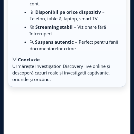
Live TV
cont.
📱
Disponibil pe orice dispozitiv
–
Travel Mix
Telefon, tabletă, laptop, smart TV.
LIVE
Live TV
🚀
Streaming stabil
– Vizionare fără
întreruperi.
Fishing & Hunting
LIVE
🔍
Suspans autentic
– Perfect pentru fanii
Live TV
documentarelor crime.
HGTV
💡
Concluzie
LIVE
Live TV
Urmărește Investigation Discovery live online și
descoperă cazuri reale și investigații captivante,
oriunde și oricând.
Da Vinci Learning
LIVE
Live TV