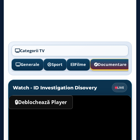
Categorii TV
Generale
Sport
Filme
Documentare
Watch - ID Investigation Disovery
LIVE
🔒
Deblochează Player