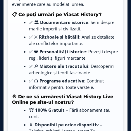
Ramses: Marele faraon al Egiptului
23:05 – 00:09
evenimente care au modelat lumea.
Love Nature
LIVE
Ramses: Marele faraon al Egiptului
00:10 – 01:14
📋 Ce poți urmări pe Viasat History?
Live TV
✅ 🏛️
Documentare istorice
: Serii despre
Abu Simbel: Uriașii de pe malul Nilului
01:15 – 02:34
marile imperii și civilizații.
Fastion TV
LIVE
Războiul lui Adolf Hitler
02:35 – 03:54
Live TV
✅ ⚔️
Războaie și bătălii
: Analize detaliate
ale conflictelor importante.
Mumii pierdute ale incașilor
03:55 – 04:59
Agro TV
✅ 👑
Personalități istorice
: Povești despre
LIVE
Live TV
regi, lideri și figuri marcante.
✅ 🔎
Mistere ale trecutului
: Descoperiri
Animal Planet
LIVE
arheologice și teorii fascinante.
Live TV
✅ 📺
Programe educative
: Conținut
informativ pentru toate vârstele.
Cinethronix
LIVE
Live TV
🎯 De ce să urmărești Viasat History Live
Online pe site-ul nostru?
E-Entertainment
🏆
100% Gratuit
– Fără abonament sau
LIVE
Live TV
cont.
📱
Disponibil pe orice dispozitiv
–
Prima History
LIVE