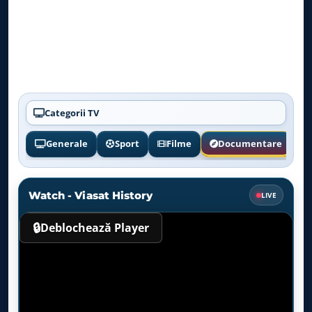
Categorii TV
Generale
Sport
Filme
Documentare
Watch - Viasat History
LIVE
🔒
Deblochează Player