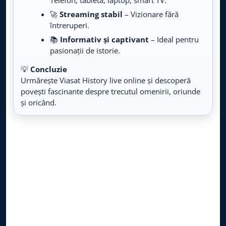
Telefon, tabletă, laptop, smart TV.
Live TV
🚀
Streaming stabil
– Vizionare fără
întreruperi.
Travel Mix
LIVE
📚
Informativ și captivant
– Ideal pentru
Live TV
pasionații de istorie.
Fishing & Hunting
💡
Concluzie
LIVE
Live TV
Urmărește Viasat History live online și descoperă
povești fascinante despre trecutul omenirii, oriunde
HGTV
și oricând.
LIVE
Live TV
Da Vinci Learning
LIVE
Live TV