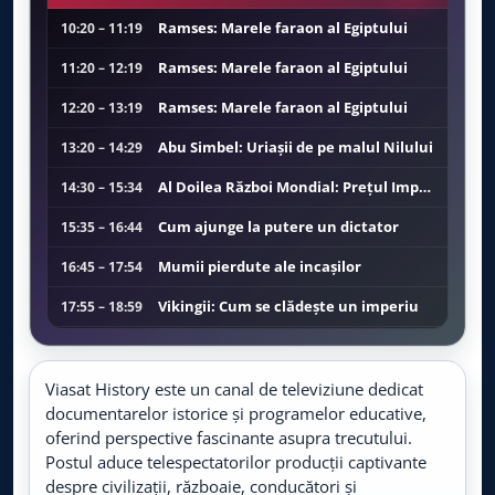
Viasat Explorer
LIVE
Live TV
Ramses: Marele faraon al Egiptului
10:20 – 11:19
Ramses: Marele faraon al Egiptului
11:20 – 12:19
CBS Reality
LIVE
Live TV
Ramses: Marele faraon al Egiptului
12:20 – 13:19
Abu Simbel: Uriașii de pe malul Nilului
13:20 – 14:29
BBC Earth
LIVE
Live TV
Al Doilea Război Mondial: Prețul Imperiului
14:30 – 15:34
Cum ajunge la putere un dictator
15:35 – 16:44
TLC
LIVE
Live TV
Mumii pierdute ale incașilor
16:45 – 17:54
TV Paprika
Vikingii: Cum se clădește un imperiu
17:55 – 18:59
LIVE
Live TV
Războiul lui Adolf Hitler
19:00 – 20:04
Food Network
Regi sângeroși
20:05 – 21:09
Viasat History este un canal de televiziune dedicat
LIVE
Live TV
documentarelor istorice și programelor educative,
Baze naziste secrete
21:10 – 22:04
oferind perspective fascinante asupra trecutului.
Prima World
Postul aduce telespectatorilor producții captivante
Ramses: Marele faraon al Egiptului
22:05 – 23:04
LIVE
Live TV
despre civilizații, războaie, conducători și