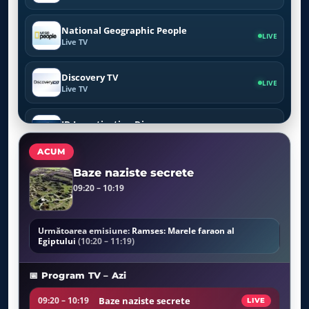
National Geographic People
LIVE
Live TV
Discovery TV
LIVE
Live TV
ID Investigation Disovery
LIVE
Live TV
ACUM
Crime Investigation TV
Baze naziste secrete
LIVE
Live TV
09:20 – 10:19
Viasat Nature
LIVE
Live TV
Următoarea emisiune:
Ramses: Marele faraon al
Egiptului
(10:20 – 11:19)
Viasat History
LIVE
📅 Program TV – Azi
Live TV
Baze naziste secrete
09:20 – 10:19
LIVE