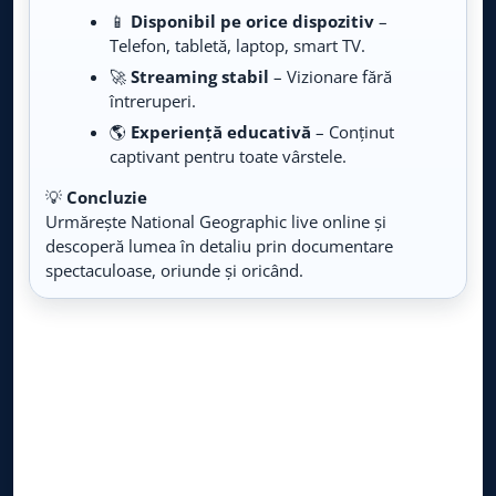
Live TV
📱
Disponibil pe orice dispozitiv
–
Telefon, tabletă, laptop, smart TV.
Travel Mix
🚀
Streaming stabil
– Vizionare fără
LIVE
Live TV
întreruperi.
🌎
Experiență educativă
– Conținut
Fishing & Hunting
LIVE
captivant pentru toate vârstele.
Live TV
💡
Concluzie
HGTV
Urmărește National Geographic live online și
LIVE
Live TV
descoperă lumea în detaliu prin documentare
spectaculoase, oriunde și oricând.
Da Vinci Learning
LIVE
Live TV