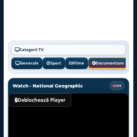
Categorii TV
Generale
Sport
Filme
Documentare
Watch - National Geographic
LIVE
🔒
Deblochează Player