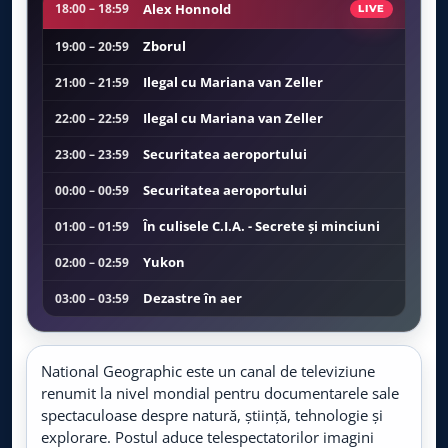
Viasat Explorer
Alex Honnold
18:00 – 18:59
LIVE
LIVE
Live TV
Zborul
19:00 – 20:59
CBS Reality
LIVE
Ilegal cu Mariana van Zeller
21:00 – 21:59
Live TV
Ilegal cu Mariana van Zeller
22:00 – 22:59
BBC Earth
LIVE
Securitatea aeroportului
23:00 – 23:59
Live TV
Securitatea aeroportului
00:00 – 00:59
TLC
LIVE
Live TV
În culisele C.I.A. - Secrete și minciuni
01:00 – 01:59
Yukon
02:00 – 02:59
TV Paprika
LIVE
Live TV
Dezastre în aer
03:00 – 03:59
Food Network
LIVE
Live TV
National Geographic este un canal de televiziune
renumit la nivel mondial pentru documentarele sale
Prima World
spectaculoase despre natură, știință, tehnologie și
LIVE
Live TV
explorare. Postul aduce telespectatorilor imagini