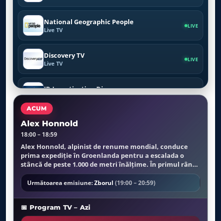
National Geographic People
LIVE
Live TV
Discovery TV
LIVE
Live TV
ID Investigation Disovery
LIVE
Live TV
ACUM
Crime Investigation TV
Alex Honnold
LIVE
Live TV
18:00 – 18:59
Alex Honnold, alpinist de renume mondial, conduce
prima expediție în Groenlanda pentru a escalada o
Viasat Nature
LIVE
stâncă de peste 1.000 de metri înălțime. În primul rând,
Live TV
echipa sa trebuie să traverseze un ghețar imens și să
colecteze date științifice valoroase din această
Următoarea emisiune:
Zborul
(19:00 – 20:59)
Viasat History
îndepărtată parte a lumii. Pe drumul spre vârful
LIVE
Live TV
ghețarului, echipa va face o ascensiune de 450 de metri
📅 Program TV – Azi
pe un perete neescaladat până acum.