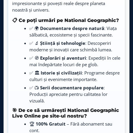
impresionante și povești reale despre planeta
noastră și univers.
Love Nature
LIVE
Live TV
📋 Ce poți urmări pe National Geographic?
✅ 🌍
Documentare despre natură
: Viața
Fastion TV
LIVE
sălbatică, ecosisteme și specii fascinante.
Live TV
✅ 🔬
Știință și tehnologie
: Descoperiri
moderne și inovații care schimbă lumea.
Agro TV
LIVE
Live TV
✅ 🧭
Explorări și aventuri
: Expediții în cele
mai îndepărtate locuri de pe glob.
Animal Planet
✅ 🏛️
Istorie și civilizații
: Programe despre
LIVE
Live TV
culturi și evenimente importante.
✅ 📺
Serii documentare populare
:
Cinethronix
LIVE
Producții apreciate pentru calitatea lor
Live TV
vizuală.
🎯 De ce să urmărești National Geographic
E-Entertainment
LIVE
Live Online pe site-ul nostru?
Live TV
🏆
100% Gratuit
– Fără abonament sau
cont.
Prima History
LIVE