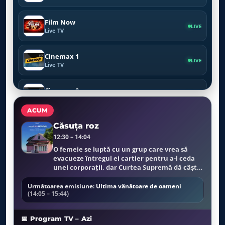
Film Now
LIVE
Live TV
Cinemax 1
LIVE
Live TV
Cinemax 2
LIVE
Live TV
ACUM
SkyShowtime 1
Căsuţa roz
LIVE
Live TV
12:30 – 14:04
O femeie se luptă cu un grup care vrea să
evacueze întregul ei cartier pentru a-l ceda
SkyShowtime 2
LIVE
unei corporații, dar Curtea Supremă dă câștig
Live TV
de cauză evacuărilor. Corporația nu
construiește nimic pe terenul unde fusese
Următoarea emisiune:
Ultima vânătoare de oameni
Pro Cinema
(14:05 – 15:44)
casei ei...
LIVE
Live TV
📅 Program TV – Azi