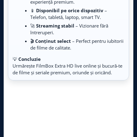
experiență premium.
Live TV
📱
Disponibil pe orice dispozitiv
–
Telefon, tabletă, laptop, smart TV.
Warner TV
LIVE
Live TV
🚀
Streaming stabil
– Vizionare fără
întreruperi.
BBC First
🎬
Conținut select
– Perfect pentru iubitorii
LIVE
Live TV
de filme de calitate.
💡
Concluzie
Cinemaraton
LIVE
Urmărește FilmBox Extra HD live online și bucură-te
Live TV
de filme și seriale premium, oriunde și oricând.
FilmBox TV
LIVE
Live TV
Film Box Extra
LIVE
Live TV
Film Box Premium
LIVE
Live TV