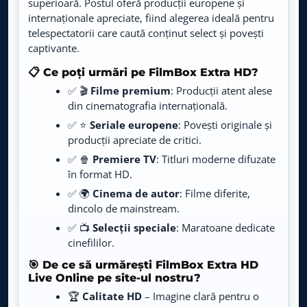
superioară. Postul oferă producții europene și
internaționale apreciate, fiind alegerea ideală pentru
AXN Black
LIVE
telespectatorii care caută conținut select și povești
Live TV
captivante.
AXN White
📋 Ce poți urmări pe FilmBox Extra HD?
LIVE
Live TV
✅ 🎬
Filme premium
: Producții atent alese
din cinematografia internațională.
AXN Spin
LIVE
✅ ⭐
Seriale europene
: Povești originale și
Live TV
producții apreciate de critici.
✅ 🍿
Premiere TV
: Titluri moderne difuzate
Comedy Central
LIVE
în format HD.
Live TV
✅ 🌍
Cinema de autor
: Filme diferite,
dincolo de mainstream.
Happy Channel
LIVE
Live TV
✅ 📺
Selecții speciale
: Maratoane dedicate
cinefililor.
EPIC Drama
LIVE
🎯 De ce să urmărești FilmBox Extra HD
Live TV
Live Online pe site-ul nostru?
🏆
Calitate HD
– Imagine clară pentru o
Bollywood TV
LIVE