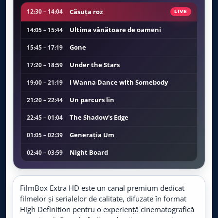
Acasa TV
LIVE
Live TV
Căsuţa roz
12:30 – 14:04
LIVE
Ultima vânătoare de oameni
14:05 – 15:44
Acasa Gold
LIVE
Live TV
Gone
15:45 – 17:19
Under the Stars
17:20 – 18:59
Film Cafe
LIVE
Live TV
I Wanna Dance with Somebody
19:00 – 21:19
Un parcurs lin
21:20 – 22:44
TV1000
LIVE
Live TV
The Shadow's Edge
22:45 – 01:04
AMC
Generația Um
01:05 – 02:39
LIVE
Live TV
Night Board
02:40 – 03:59
DIVA
LIVE
Live TV
FilmBox Extra HD este un canal premium dedicat
filmelor și serialelor de calitate, difuzate în format
AXN
LIVE
High Definition pentru o experiență cinematografică
Live TV