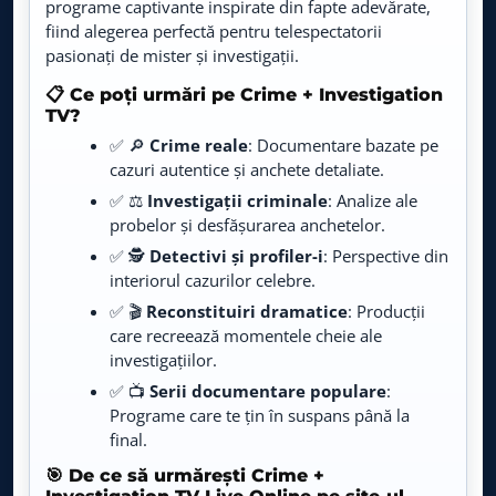
programe captivante inspirate din fapte adevărate,
Crimă la proces
19:15 – 19:59
fiind alegerea perfectă pentru telespectatorii
Love Nature
LIVE
Dosare nerezolvate
20:00 – 20:44
pasionați de mister și investigații.
Live TV
Dosare nerezolvate: ADN-ul vorbește
20:45 – 21:29
📋 Ce poți urmări pe Crime + Investigation
Fastion TV
TV?
LIVE
Dosare nerezolvate
21:30 – 22:14
Live TV
✅ 🔎
Crime reale
: Documentare bazate pe
cazuri autentice și anchete detaliate.
Crimă fără urme
22:15 – 22:59
Agro TV
LIVE
✅ ⚖️
Investigații criminale
: Analize ale
Live TV
Dispărut, probabil decedat
23:00 – 23:44
probelor și desfășurarea anchetelor.
Vânătorii de fugari: Mexic
23:45 – 00:29
✅ 🕵️
Detectivi și profiler-i
: Perspective din
Animal Planet
LIVE
interiorul cazurilor celebre.
Live TV
Fugari filmați
00:30 – 00:54
✅ 🎬
Reconstituiri dramatice
: Producții
Fugari filmați
00:55 – 01:14
care recreează momentele cheie ale
Cinethronix
LIVE
Live TV
investigațiilor.
Nu deschide ușa
01:15 – 01:59
✅ 📺
Serii documentare populare
:
Crime la motel
02:00 – 02:44
E-Entertainment
Programe care te țin în suspans până la
LIVE
Live TV
final.
O crimă imperfectă
02:45 – 03:29
🎯 De ce să urmărești Crime +
Prima History
Filmat la tribunal
03:30 – 03:59
LIVE