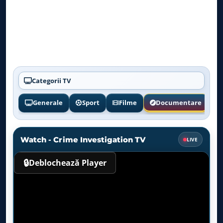
Categorii TV
Generale
Sport
Filme
Documentare
Watch - Crime Investigation TV
LIVE
🔒
Deblochează Player