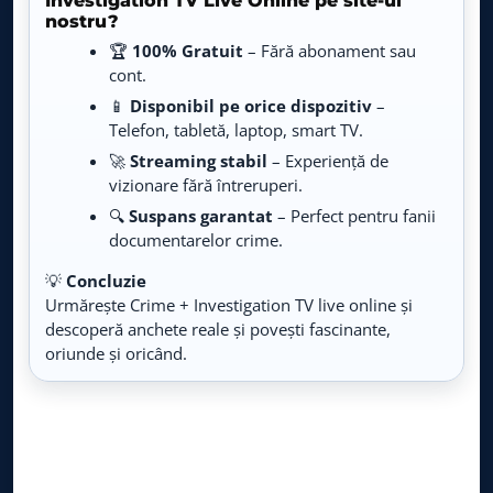
Investigation TV Live Online pe site-ul
Live TV
nostru?
🏆
100% Gratuit
– Fără abonament sau
Travel Mix
cont.
LIVE
Live TV
📱
Disponibil pe orice dispozitiv
–
Telefon, tabletă, laptop, smart TV.
Fishing & Hunting
LIVE
🚀
Streaming stabil
– Experiență de
Live TV
vizionare fără întreruperi.
🔍
Suspans garantat
– Perfect pentru fanii
HGTV
LIVE
Live TV
documentarelor crime.
💡
Concluzie
Da Vinci Learning
LIVE
Urmărește Crime + Investigation TV live online și
Live TV
descoperă anchete reale și povești fascinante,
oriunde și oricând.