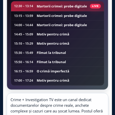
Viasat Explorer
LIVE
Live TV
Martorii crimei: probe digitale
12:30 – 13:14
LIVE
Martorii crimei: probe digitale
13:15 – 13:59
CBS Reality
LIVE
Live TV
Martorii crimei: probe digitale
14:00 – 14:44
Motiv pentru crimă
14:45 – 15:09
BBC Earth
LIVE
Live TV
Motiv pentru crimă
15:10 – 15:29
Filmat la tribunal
15:30 – 15:49
TLC
LIVE
Live TV
Filmat la tribunal
15:50 – 16:14
TV Paprika
O crimă imperfectă
16:15 – 16:59
LIVE
Live TV
Motiv pentru crimă
17:00 – 17:24
Food Network
Motiv pentru crimă
17:25 – 17:44
LIVE
Live TV
Nu deschide ușa
17:45 – 18:29
Crime + Investigation TV este un canal dedicat
documentarelor despre crime reale, anchete
Prima World
Crime la motel
18:30 – 19:14
LIVE
Live TV
complexe și cazuri care au șocat lumea. Postul oferă