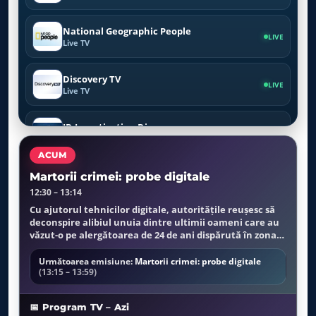
National Geographic People
LIVE
Live TV
Discovery TV
LIVE
Live TV
ID Investigation Disovery
LIVE
Live TV
ACUM
Crime Investigation TV
Martorii crimei: probe digitale
LIVE
Live TV
12:30 – 13:14
Cu ajutorul tehnicilor digitale, autoritățile reușesc să
deconspire alibiul unuia dintre ultimii oameni care au
Viasat Nature
LIVE
văzut-o pe alergătoarea de 24 de ani dispărută în zona
Live TV
rurală din Arkansas, acesta devenind principalul
suspect al crimei.
Următoarea emisiune:
Martorii crimei: probe digitale
Viasat History
(13:15 – 13:59)
LIVE
Live TV
📅 Program TV – Azi