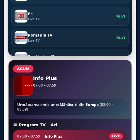
B1
LIVE
Live TV
Romania TV
LIVE
Live TV
Realitatea Plus
LIVE
Live TV
ACUM
Prima News
Info Plus
LIVE
Live TV
07:00 – 07:59
Canal 33
LIVE
Live TV
Următoarea emisiune:
Mânăstiri din Europa
(08:00 –
08:59)
Profit TV
LIVE
📅 Program TV – Azi
Live TV
Info Plus
07:00 – 07:59
LIVE