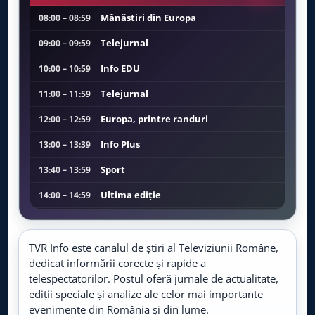
Aleph News
LIVE
Live TV
Mânăstiri din Europa
08:00 – 08:59
Telejurnal
09:00 – 09:59
Info EDU
10:00 – 10:59
Telejurnal
11:00 – 11:59
Europa, printre randuri
12:00 – 12:59
Info Plus
13:00 – 13:39
Sport
13:40 – 13:59
Ultima ediţie
14:00 – 14:59
Ora de Stiri
15:00 – 15:59
Mapamond
16:00 – 16:59
TVR Info este canalul de știri al Televiziunii Române,
dedicat informării corecte și rapide a
Pulsul Zilei
17:00 – 17:59
telespectatorilor. Postul oferă jurnale de actualitate,
ediții speciale și analize ale celor mai importante
Culoarele puterii
18:00 – 18:59
evenimente din România și din lume.