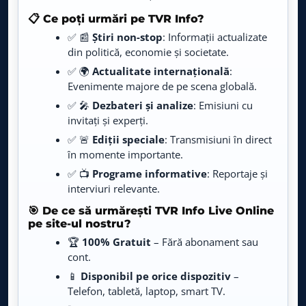
Info Plus
19:00 – 19:59
📋 Ce poți urmări pe TVR Info?
Lumea diplomatică
20:00 – 20:29
✅ 📰
Știri non-stop
: Informații actualizate
din politică, economie și societate.
Magazin Deutsche Welle
20:30 – 20:59
✅ 🌍
Actualitate internațională
:
Mânăstiri din Europa
21:00 – 21:59
Evenimente majore de pe scena globală.
✅ 🎤
Dezbateri și analize
Brilliant
: Emisiuni cu
22:00 – 22:29
invitați și experți.
Ultima ediţie
22:30 – 23:29
✅ 🚨
Ediții speciale
: Transmisiuni în direct
în momente importante.
Pulsul Zilei
23:30 – 00:19
✅ 📺
Programe informative
: Reportaje și
Culoarele puterii
00:20 – 01:14
interviuri relevante.
Europa, printre randuri
01:15 – 02:04
🎯 De ce să urmărești TVR Info Live Online
pe site-ul nostru?
Ora de Stiri
02:05 – 02:54
🏆
100% Gratuit
– Fără abonament sau
Imnul României
02:55 – 02:59
cont.
📱
Disponibil pe orice dispozitiv
–
Info EDU
03:00 – 03:59
Telefon, tabletă, laptop, smart TV.